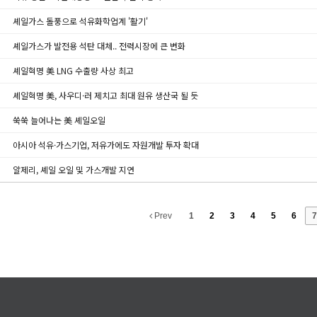
셰일가스 돌풍으로 석유화학업계 '활기'
셰일가스가 발전용 석탄 대체.. 전력시장에 큰 변화
셰일혁명 美 LNG 수출량 사상 최고
셰일혁명 美, 사우디·러 제치고 최대 원유 생산국 될 듯
쑥쑥 늘어나는 美 셰일오일
아시아 석유·가스기업, 저유가에도 자원개발 투자 확대
알제리, 셰일 오일 및 가스개발 지연
Prev
1
2
3
4
5
6
7