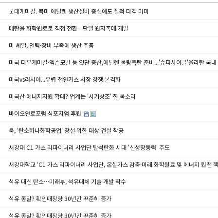
롯데케미칼. 북미 에틸렌 생산설비 증설에도 실적 타격 미미
메탄을 화학원료로 직접 전환…단일 원자촉매 개발
미 셰일, 인력·장비 부족에 생산 주춤
미국 다우케미칼·엑슨모빌 등 잇단 증산,에틸렌 물량폭탄 준비...'슈퍼사이클'올라탄 국내
미국vs러시아...유렵 천연가스 시장 경쟁 본격화
미국산 에너지자원 확대? 업계는 '시기상조' 한 목소리
바이오연료포럼 심포지엄 후원
북, ‘탄소하나화학공업' 창설 위한 대상 건설 착공
서강대 C1 가스 리파이너리 사업단 탈석탄화 시대 '신성장동력' 주도
서강대학교 ‘C1 가스 리파이너리 사업단, 온실가스 감축·미래 화학원료 및 에너지 원천 
석유 대신 탄소…미래부, 석유대체 기술 개발 착수
석유 종말? 확인매장량 30년간 꾸준히 증가
석유 종말? 확인매장량 30년간 꾸준히 증가