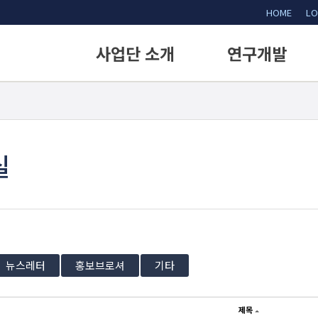
HOME
LO
사업단 소개
연구개발
인사말
연구개발 내용
비전 및 미션
연구목표
사업배경
추진전략
실
사업단 구성
전략 및 성과목표
조직 및 업무
기술 및 구성
오시는길
뉴스레터
홍보브로셔
기타
제목