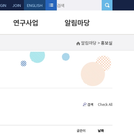
GIN
JOIN
ENGLISH
연구사업
알림마당
알림마당
>
홍보실
연구과제현황
공지사항
연구성과
홍보실
기술수요제안신청
자료실
신규과제신청
Q&A
행사참가신청
Check All
검색
글쓴이
날짜