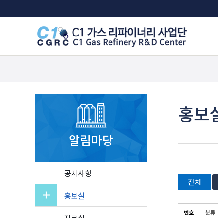
Sketchbook5, 스케치북5
Sketchbook5, 스케치북5
홍보
알림마당
공지사항
전체
홍보실
번호
분류
자료실