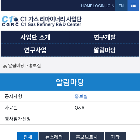
Sketchbook5, 스케치북5
Sketchbook5, 스케치북5
HOME
LOGIN
JOIN
EN
GLI
SH
사업단 소개
연구개발
연구사업
알림마당
알림마당
>
홍보실
알림마당
공지사항
홍보실
자료실
Q&A
행사참가신청
전체
뉴스레터
홍보브로셔
기타