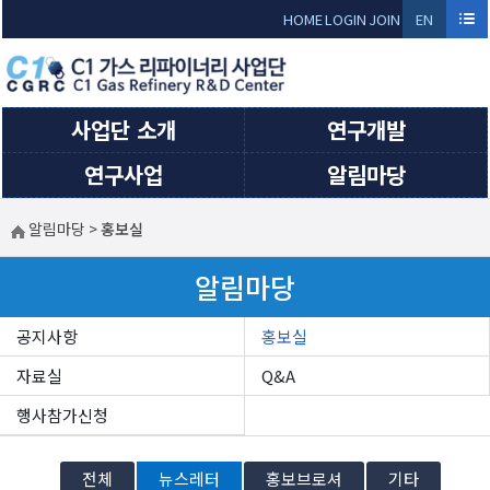
Sketchbook5, 스케치북5
Sketchbook5, 스케치북5
HOME
LOGIN
JOIN
EN
GLI
SH
사업단 소개
연구개발
연구사업
알림마당
알림마당
>
홍보실
알림마당
공지사항
홍보실
자료실
Q&A
행사참가신청
전체
뉴스레터
홍보브로셔
기타