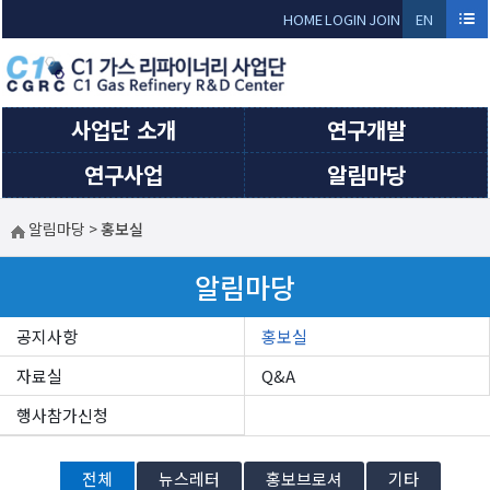
Sketchbook5, 스케치북5
Sketchbook5, 스케치북5
HOME
LOGIN
JOIN
EN
GLI
SH
사업단 소개
연구개발
연구사업
알림마당
알림마당
>
홍보실
알림마당
공지사항
홍보실
자료실
Q&A
행사참가신청
전체
뉴스레터
홍보브로셔
기타