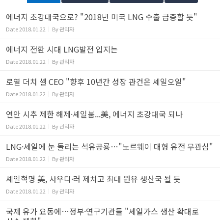
에너지 초강대국으로? "2018년 미국 LNG 수출 급증할 듯"
Date
2018.01.22
By
관리자
에너지 전환 시대 LNG발전 입지는
Date
2018.01.22
By
관리자
로열 더치 셸 CEO "향후 10년간 성장 관건은 셰일오일"
Date
2018.01.22
By
관리자
연안 시추 제한 해제·셰일붐...美, 에너지 초강대국 되나
Date
2018.01.22
By
관리자
LNG·셰일에 눈 돌리는 석유공룡…"노르웨이 대형 유전 무관심"
Date
2018.01.22
By
관리자
셰일혁명 美, 사우디·러 제치고 최대 원유 생산국 될 듯
Date
2018.01.22
By
관리자
국제 유가 요동에…정부·연구기관들 "셰일가스 생산 확대로