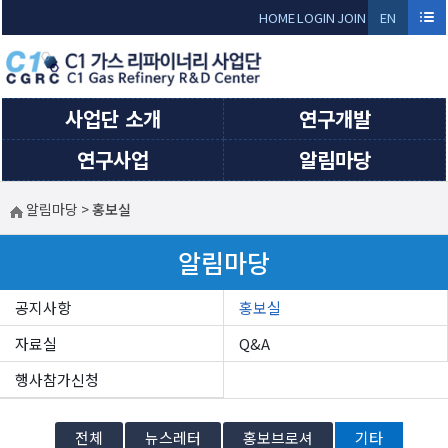
Sketchbook5, 스케치북5
Sketchbook5, 스케치북5
HOME
LOGIN
JOIN
EN
GLI
SH
사업단 소개
연구개발
연구사업
알림마당
알림마당
>
홍보실
알림마당
공지사항
홍보실
자료실
Q&A
행사참가신청
전체
뉴스레터
홍보브로셔
기타