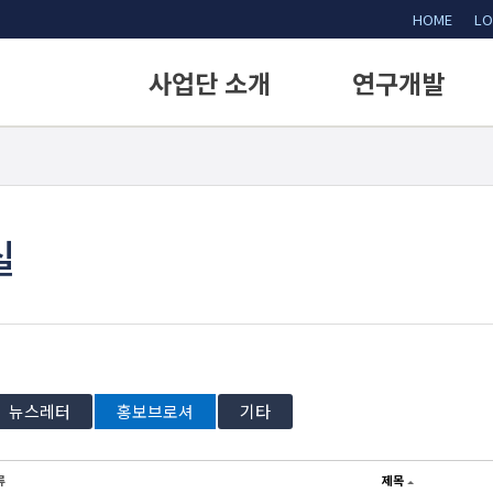
HOME
LO
사업단 소개
연구개발
인사말
연구개발 내용
비전 및 미션
연구목표
사업배경
추진전략
실
사업단 구성
전략 및 성과목표
조직 및 업무
기술 및 구성
오시는길
뉴스레터
홍보브로셔
기타
류
제목