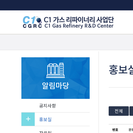
Sketchbook5, 스케치북5
Sketchbook5, 스케치북5
홍보
알림마당
공지사항
전체
홍보실
번호
분
자료실