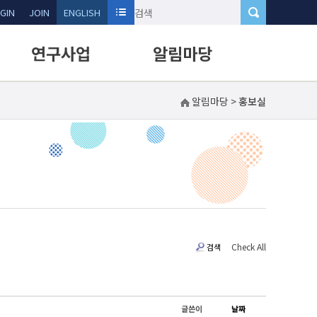
GIN
JOIN
ENGLISH
연구사업
알림마당
알림마당
>
홍보실
연구과제현황
공지사항
연구성과
홍보실
기술수요제안신청
자료실
신규과제신청
Q&A
행사참가신청
Check All
검색
글쓴이
날짜