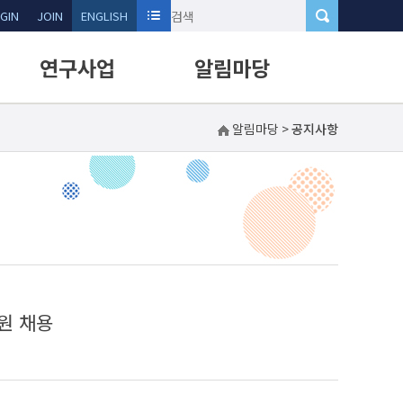
GIN
JOIN
ENGLISH
연구사업
알림마당
알림마당
>
공지사항
연구과제현황
공지사항
연구성과
홍보실
기술수요제안신청
자료실
신규과제신청
Q&A
행사참가신청
원 채용