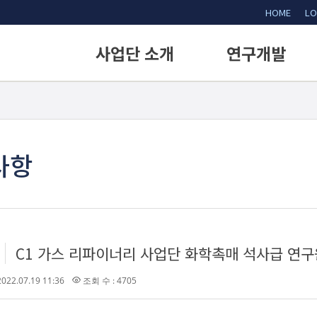
HOME
LO
사업단 소개
연구개발
인사말
연구개발 내용
비전 및 미션
연구목표
사업배경
추진전략
사항
사업단 구성
전략 및 성과목표
조직 및 업무
기술 및 구성
오시는길
C1 가스 리파이너리 사업단 화학촉매 석사급 연구
022.07.19 11:36
조회 수 : 4705