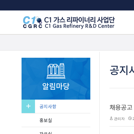
공지
알림마당
채용공고
공지사항
관리자
2
홍보실
자료실