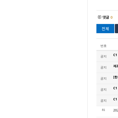
댓글
0
전체
번호
C
공지
제
공지
[한
공지
C
공지
C
공지
20
81