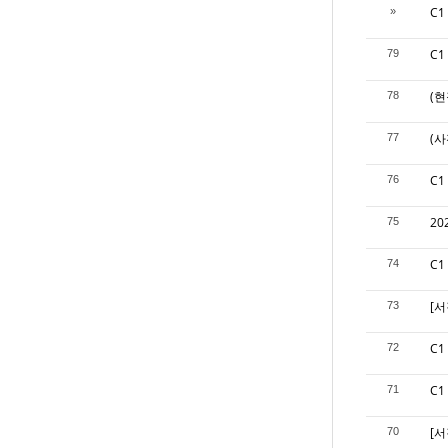
C
»
C
79
(현
78
(사
77
C
76
20
75
C
74
[
73
C
72
C
71
[
70