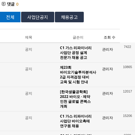
댓글
0
전체
사업단공지
채용공고
제목
글쓴이
조회 수
7422
C1 가스 리파이너리
공지
관리자
사업단 공정 설계
전문가 채용 공고
제23회
10865
공지
관리자
바이오기술투자분석사
2급 자격검정 대비
교육 및 시험 안내
[한국생물공학회]
12017
공지
관리자
2022 바이오 · 제약
인천 글로벌 콘펙스
개최
C1 가스 리파이너리
15206
공지
관리자
사업단 바이오촉매
연구원 채용